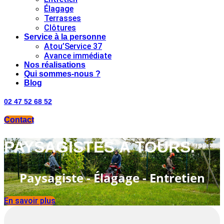
Élagage
Terrasses
Clôtures
Service à la personne
Atou’Service 37
Avance immédiate
Nos réalisations
Qui sommes-nous ?
Blog
02 47 52 68 52
Contact
PAYSAGISTES À TOURS.
Paysagiste - Élagage - Entretien
En savoir plus