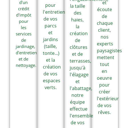
d'un
et
pour
la taille
crédit
écoute
l'entretien
des
d'impôt
de
de vos
haies,
pour
chaque
parcs
la
les
client,
et
création
services
nos
jardins
de
de
experts
(taille,
jardinage,
clôtures
paysagistes
d'entretien
tonte...)
et de
mettent
et de
et la
terrasses,
tout
nettoyage.
création
jusqu'à
en
de vos
l'élagage
oeuvre
espaces
et
pour
verts.
l'abattage,
créer
notre
l'extérieur
équipe
de vos
effectue
rêves.
l'ensemble
de vos