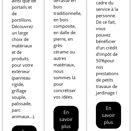
terrasse en
ainsi que de
cadre du
bois
portails et
service à la
traditionnelle,
de
personne.
en bois
portillons.
De ce fait,
composite,
Découvrez
vous
en dalle de
un large
pouvez
pierre, en
choix de
bénéficier
grès-
matériaux
d'un crédit
cérame ou
et de
d'impôt de
autres
produits
50%pour
matériaux,
pour votre
nos
nous
extérieur
prestations
sommes là
(panneau
de petits
pour
rigide,
travaux de
concrétiser
grillage
jardinage !
vos idées.
souple,
palissade,
En
parc
En
savoir
animaux...).
savoir
plus
plus