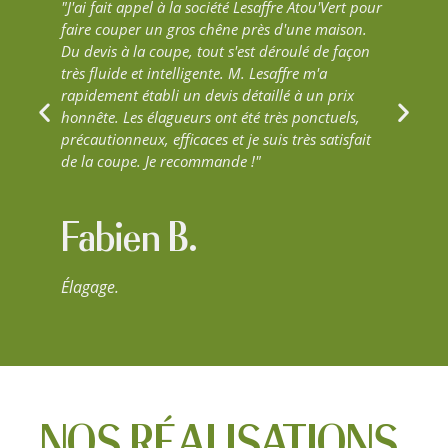
"J'ai fait appel à la société Lesaffre Atou'Vert pour
"N
Le
faire couper un gros chêne près d'une maison.
ef
Du devis à la coupe, tout s'est déroulé de façon
éq
très fluide et intelligente. M. Lesaffre m'a
po
i
rapidement établi un devis détaillé à un prix
Ra
re
honnête. Les élagueurs ont été très ponctuels,
précautionneux, efficaces et je suis très satisfait
de la coupe. Je recommande !"
Pa
Fabien B.
Élagage.
NOS RÉALISATIONS.