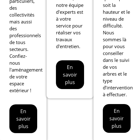
particuliers,
notre équipe
soit la
des
d'experts est
hauteur et le
collectivités
à votre
niveau de
mais aussi
service pour
difficulté.
des
réaliser vos
Nous
professionnels
travaux
sommes là
de tous
d'entretien.
pour vous
secteurs.
conseiller
Confiez-
dans le suivi
nous
de vos
En
l'aménagement
arbres et le
savoir
de votre
type
plus
espace
d’intervention
extérieur !
à effectuer.
En
En
savoir
savoir
plus
plus