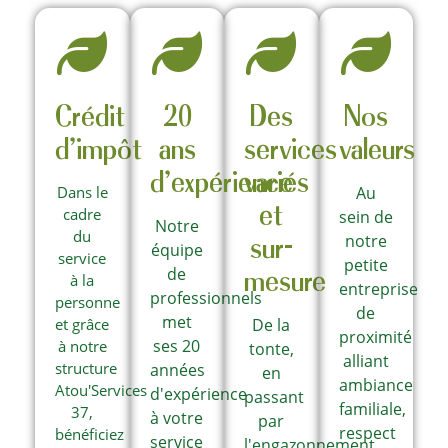
Crédit
20
Des
Nos
d'impôt
ans
services
valeurs
d'expérience
variés
Dans le
Au
et
cadre
sein de
Notre
du
sur-
notre
équipe
service
petite
mesure
de
à la
entreprise
professionnels
personne
de
met
et grâce
De la
proximité
ses 20
à notre
tonte,
alliant
structure
années
en
ambiance
Atou'Services
d'expérience
passant
familiale,
37,
à votre
par
respect
bénéficiez
service
l'engazonnement,